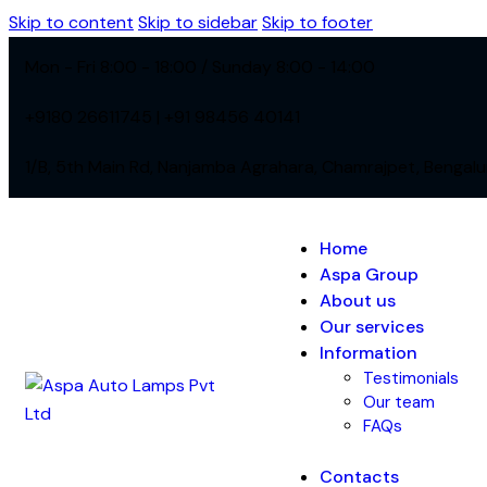
Skip to content
Skip to sidebar
Skip to footer
Mon - Fri 8:00 - 18:00 / Sunday 8:00 - 14:00
+9180 26611745 | +91 98456 40141
1/B, 5th Main Rd, Nanjamba Agrahara, Chamrajpet, Bengal
Home
Aspa Group
About us
Our services
Information
Testimonials
Our team
FAQs
Contacts