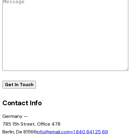
Contact Info
Germany —
785 15h Street, Office 478
Berlin, De 81566
info@email.com
+1 840 841 25 69