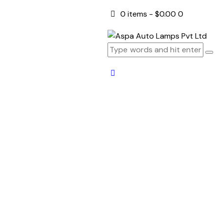
0 items
-
$0.00
0