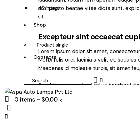
architecto beatae vitae dicta sunt, expl
404 page
sit.
Shop
Excepteur sint occaecat cup
Product single
Lorem ipsum dolor sit amet, consectetur a
Contacts
Morbi felis orci, lacinia a velit et, soda
Maecenas id molestie turpis, sit amet feu
Search
Curabitur sed erat vel tellus hendrerit tin
rhoncus iaculis lectus. Ut efficitur feugia
0 items
-
$0.00
imperdiet.
0
by
Kevin Smith