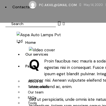
PC.AKHIL@GMAIL.COM
May 14, 2020
Contacts
Search
Home
Our services
Q
Proin faucibus nec mauris a soda
Pages
egestas nisi in consequat. Fusce 
ipsum eget blandit pulvinar. Int
semper nisi. Aenean vulputate eleifend tel
About us
vitae, eleifend ac, enim.
Testimonials
Our team
FAQs
Sed ut perspiciatis, unde omnis iste nat
Tools
laudantium, totam rem aperiam eaque ipsa,