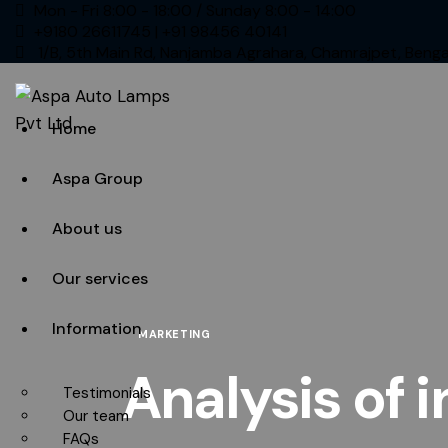
Mon - Fri 8:00 - 18:00 / Sunday 8:00 - 14:00
+9180 26611745 | +91 98456 40141
1/B, 5th Main Rd, Nanjamba Agrahara, Chamrajpet, Beng
Home
Aspa Group
About us
Our services
Information
MARKETING
Analysis of
Testimonials
Our team
FAQs