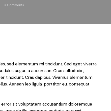
0
Comments
les, sed elementum mi tincidunt. Sed eget viverra
sodales augue a accumsan. Cras sollicitudin,
eger tincidunt. Cras dapibus. Vivamus elementum
lus. Aenean leo ligula, porttitor eu, consequat
us error sit voluptatem accusantium doloremque
 quae ab illo inventore veritatis et quasi