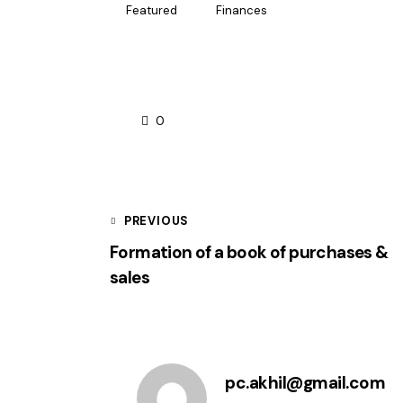
Featured
Finances
0
Post
PREVIOUS
Formation of a book of purchases &
navigation
sales
pc.akhil@gmail.com