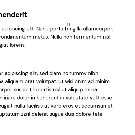
ehenderit
dipiscing elit. Nunc porta fringilla ullamcorper.
les condimentum metus. Nulla non fermentum nisl.
giat lorem.
r adipiscing elit, sed diam nonummy nibh
a aliquam erat volutpat. Ut wisi enim ad minim
per suscipit lobortis nisl ut aliquip ex ea
iure dolor in hendrerit in vulputate velit esse
ugiat nulla facilisis at vero eros et accumsan et
luptatum zzril delenit augue duis dolore tefe.