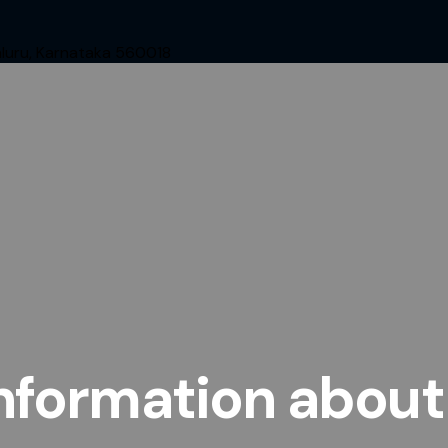
aluru, Karnataka 560018
 information abou