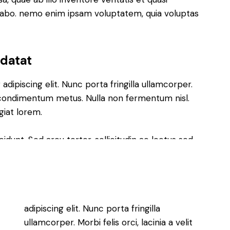
icabo. nemo enim ipsam voluptatem, quia voluptas
idatat
dipiscing elit. Nunc porta fringilla ullamcorper.
les condimentum metus. Nulla non fermentum nisl.
giat lorem.
cidunt. Sed arcu tortor, sollicitudin ac lectus sed,
t enim a euismod. Mauris suscipit vehicula
Lorem ipsum dolor sit amet, consectetur
adipiscing elit. Nunc porta fringilla
ullamcorper. Morbi felis orci, lacinia a velit